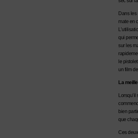
sec sur la
Dans les 
mate en c
L’utilisat
qui perme
sur les ma
rapidemen
le pistole
un film d
La meille
Lorsqu’il 
commencer
bien parti
que chaqu
Ces deux