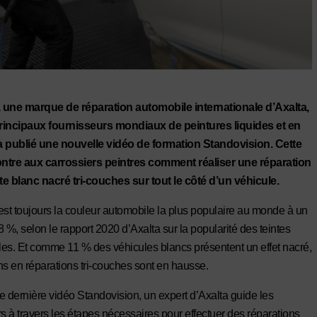
 une marque de réparation automobile internationale d’Axalta,
rincipaux fournisseurs mondiaux de peintures liquides et en
a publié une nouvelle vidéo de formation Standovision. Cette
ntre aux carrossiers peintres comment réaliser une réparation
nte blanc nacré tri-couches sur tout le côté d’un véhicule.
est toujours la couleur automobile la plus populaire au monde à un
8 %, selon le rapport 2020 d’Axalta sur la popularité des teintes
es. Et comme 11 % des véhicules blancs présentent un effet nacré,
ns en réparations tri-couches sont en hausse.
e dernière vidéo Standovision, un expert d’Axalta guide les
rs à travers les étapes nécessaires pour effectuer des réparations