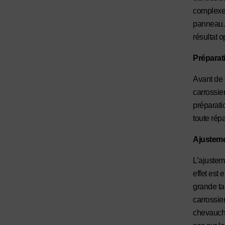
complexes
panneau. E
résultat o
Préparati
Avant de
carrossie
préparati
toute répa
Ajusteme
L’ajustem
effet est 
grande ta
carrossie
chevauche