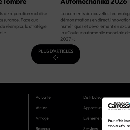
e l’ombre
Automechanika 2026
ûts de réparation mobilise
Lancements de nouvelles technologi
assurance. Face aux
démonstrations en direct, innovatio
 de réemploi, la stratégie
numériques et dévoilement en exclus
r le
la « Couleur automobile mondiale de
2027 » :
PLUS D'ARTICLES
Actualité
Distributeurs
Atelier
Apporteurs d'affaires
Vitrage
Évènements
Pour offrir les 
stocker et/ou a
Réseaux
Services