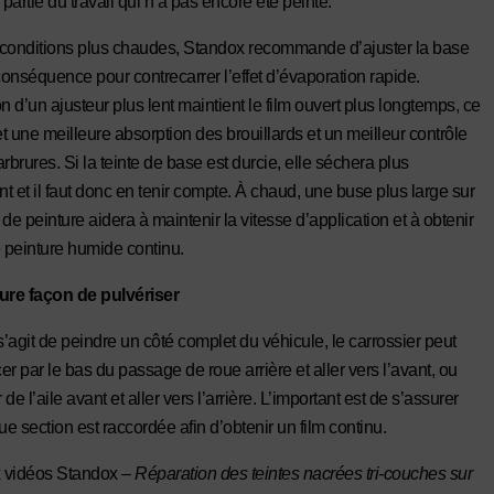
 partie du travail qui n’a pas encore été peinte.
conditions plus chaudes, Standox recommande d’ajuster la base
onséquence pour contrecarrer l’effet d’évaporation rapide.
ion d’un ajusteur plus lent maintient le film ouvert plus longtemps, ce
t une meilleure absorption des brouillards et un meilleur contrôle
rbrures. Si la teinte de base est durcie, elle séchera plus
t et il faut donc en tenir compte. À chaud, une buse plus large sur
t de peinture aidera à maintenir la vitesse d’application et à obtenir
e peinture humide continu.
ure façon de pulvériser
s’agit de peindre un côté complet du véhicule, le carrossier peut
 par le bas du passage de roue arrière et aller vers l’avant, ou
r de l’aile avant et aller vers l’arrière. L’important est de s’assurer
e section est raccordée afin d’obtenir un film continu.
 vidéos Standox –
Réparation des teintes nacrées
tri-couches sur