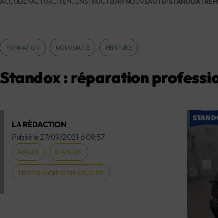
ACCUEIL
>
ACTUALITÉ
>
CONSTRUCTEUR
>
NOUVEAUTÉ
>
STANDOX : RÉP
FORMATION
NOUVEAUTÉ
PEINTURE
Standox : réparation professio
LA RÉDACTION
Publié le
27/09/2021
à
09:57
AXALTA
STANDOX
TEINTES NACRÉES TRI-COUCHES