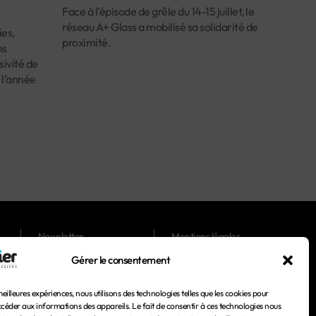
Face à l’épisode de grêle du 14-15 juillet, le
réseau A+ Glass a mobilisé sa solidarité de
es,
proximité.
ns
ivité de
 l’année
Newsletter
Mentions légales
Gérer le consentement
Magazines
Conditions générales
d'utilisation
meilleures expériences, nous utilisons des technologies telles que les cookies pour
Conditions générales de
ccéder aux informations des appareils. Le fait de consentir à ces technologies nous
vente