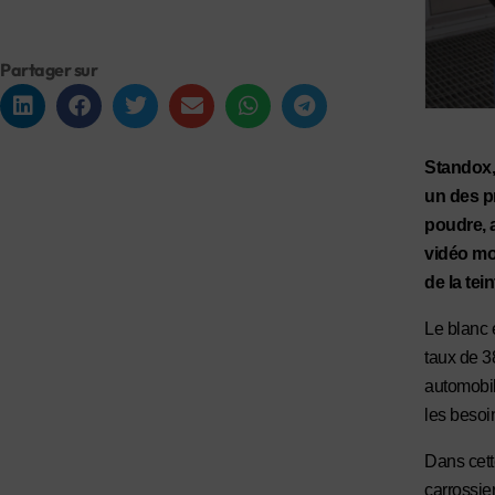
Partager sur
Standox,
un des p
poudre, 
vidéo mo
de la tei
Le blanc 
taux de 3
automobil
les besoi
Dans cett
carrossie