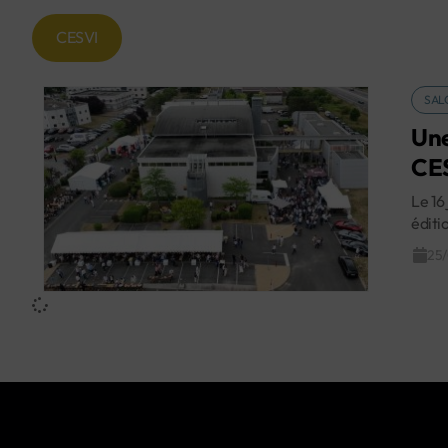
CESVI
SAL
Une
CES
Le 16
éditi
25