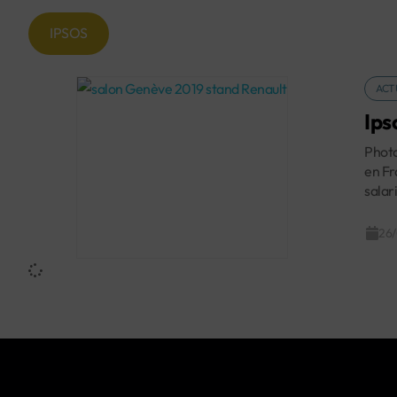
IPSOS
ACT
Ips
Photo
en Fr
salar
26