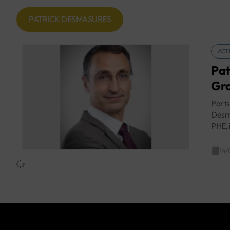
PATRICK DESMASURES
ACT
Pat
Gr
Parts
Desm
PHE, 
14/