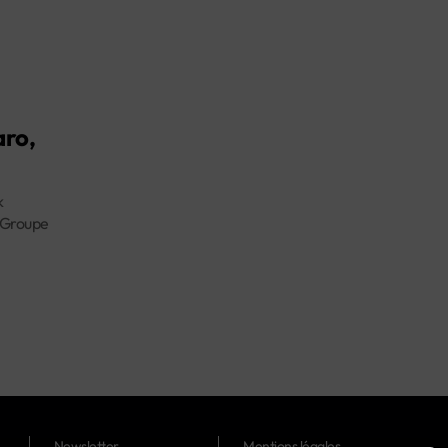
aro,
k
 Groupe
Newsletter
Mentions légales