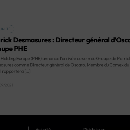
UALITÉ
rick Desmasures : Directeur général d’Osc
oupe PHE
 Holding Europe (PHE) annonce l’arrivée au sein du Groupe de Patric
asures comme Directeur général de Oscaro. Membre du Comex du
il rapportera […]
09/2021
Actualité
Distributeurs