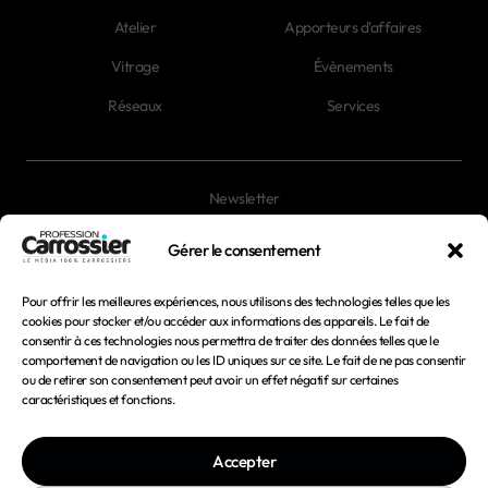
Atelier
Apporteurs d'affaires
Vitrage
Évènements
Réseaux
Services
Newsletter
Magazines
Gérer le consentement
Pour offrir les meilleures expériences, nous utilisons des technologies telles que les
Mentions légales
cookies pour stocker et/ou accéder aux informations des appareils. Le fait de
consentir à ces technologies nous permettra de traiter des données telles que le
Conditions générales d'utilisation
comportement de navigation ou les ID uniques sur ce site. Le fait de ne pas consentir
ou de retirer son consentement peut avoir un effet négatif sur certaines
Conditions générales de vente
caractéristiques et fonctions.
Politique de confidentialité
Accepter
Politique de cookies