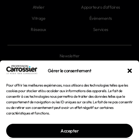
Atelier
Apporteurs d'affaires
Vitrage
Évènements
Réseaux
Services
Newsletter
Magazines
Gérer le consentement
Pour offrir les meilleures expériences, nous utilisons des technologies telles que les
Mentions légales
cookies pour stocker et/ou accéder aux informations des appareils. Le fait de
consentir à ces technologies nous permettra de traiter des données telles que le
Conditions générales d'utilisation
comportement de navigation ou les ID uniques sur ce site. Le fait de ne pas consentir
ou de retirer son consentement peut avoir un effet négatif sur certaines
Conditions générales de vente
caractéristiques et fonctions.
Politique de confidentialité
Accepter
Politique de cookies