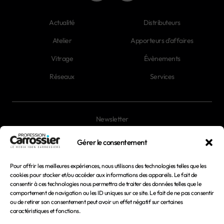
Actualité
Distributeurs
Atelier
Apporteurs d'affaires
Vitrage
Évènements
Réseaux
Services
Newsletter
Magazines
Gérer le consentement
Pour offrir les meilleures expériences, nous utilisons des technologies telles que les
Mentions légales
cookies pour stocker et/ou accéder aux informations des appareils. Le fait de
consentir à ces technologies nous permettra de traiter des données telles que le
Conditions générales d'utilisation
comportement de navigation ou les ID uniques sur ce site. Le fait de ne pas consentir
ou de retirer son consentement peut avoir un effet négatif sur certaines
Conditions générales de vente
caractéristiques et fonctions.