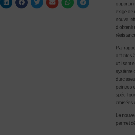
opportuni
exige de 
nouvel ef
d’obtenir 
résistance
Par rappor
difficiles
utilisent 
système q
durcisseu
peintres 
spécifiqu
croisées 
Le nouvea
permet dé