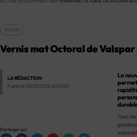
ACCUEIL
>
ATELIER
>
PEINTURE
>
VERNIS MAT OCTORAL DE VALSPAR AU
PEINTURE
Vernis mat Octoral de Valspa
Le nou
LA RÉDACTION
permet 
Publié le
20/03/2018
à
00:00
rapidit
personn
durable
Theo Wem
grandissa
Partager sur
automobil