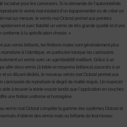
té lucrative pour les carrossiers. Si la demande de l’automobiliste
reproduire le vernis mat existant d’un équipementier ou de créer un
fet mat sur mesure, le vernis mat Octoral permet aux peintres
rapidement et avec fiabilité un vernis de très grande qualité et d’une
 conforme à la spécification choisie. »
t aux vernis brillants, les finitions mates sont généralement plus
 à reproduire à l’identique, en particulier lorsque les carrossiers
seulement un vernis avec un agent/additif matifiant. Grâce à un
ui allie deux vernis (à faible et moyenne brillance) associés à un
r et un diluant dédiés, le nouveau vernis mat Octoral permet aux
en carrosserie de reproduire le degré de matité requis. Un nuancier
e aide à trouver la teinte exacte tandis que l’application en couches
offre une finition uniforme et homogène.
u vernis mat Octoral complète la gamme des systèmes Octoral et
sormais d’obtenir des vernis mats ou brillants de tout niveau.