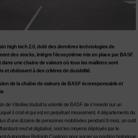
in high tech 2.0, doté des dernières technologies de
nt des stocks, intègre l’écosystème mis en place par BASF.
rit dans une chaine de valeurs où tous les maillons sont
 et obéissent à des critères de durabilité.
sion de la chaîne de valeurs de BASF écoresponsable et
ée
n de Vitrolles traduit la volonté de BASF de s’investir sur un
quel il croit et qui est en perpétuel mouvement. 4 départements du
lus d’une dizaine de personnes mobilisées pendant 9 mois, un outil
 flambant neuf et digitalisé, sont les moyens déployés par le
nt Automotive Refinish Coatings pour ancrer sa position historique