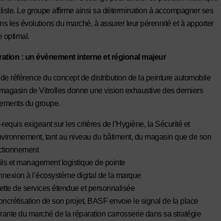
liste. Le groupe affirme ainsi sa détermination à accompagner ses
ans les évolutions du marché, à assurer leur pérennité et à apporter
e optimal.
ration : un évènement interne et régional majeur
de référence du concept de distribution de la peinture automobile
magasin de Vitrolles donne une vision exhaustive des derniers
ements du groupe.
-requis exigeant sur les critères de l’Hygiène, la Sécurité et
nvironnement, tant au niveau du bâtiment, du magasin que de son
ctionnement
ils et management logistique de pointe
nexion à l’écosystème digital de la marque
ette de services étendue et personnalisée
oncrétisation de son projet, BASF envoie le signal de la place
ante du marché de la réparation carrosserie dans sa stratégie