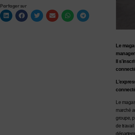
Partager sur
Le magas
manageme
Il s’insc
connectés
L’expres
connect
Le magasi
marché au
groupe, p
de travail
départeme