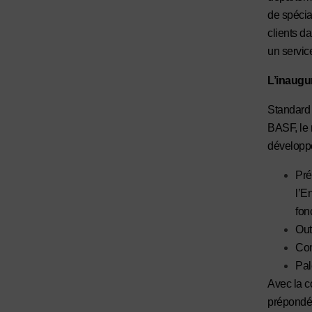
de spécia
clients d
un servic
L’inaugu
Standard 
BASF, le 
développ
Pré
l’E
fon
Out
Con
Pal
Avec la c
prépondér