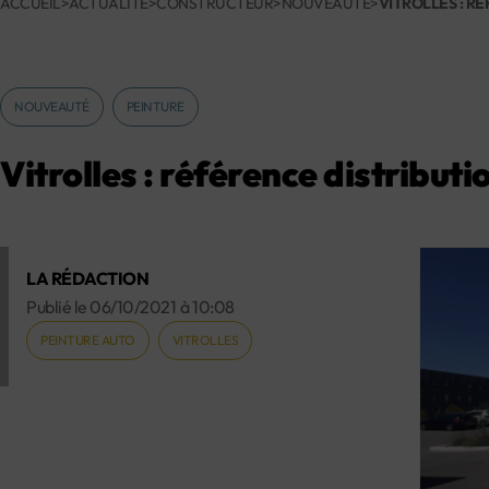
ACCUEIL
>
ACTUALITÉ
>
CONSTRUCTEUR
>
NOUVEAUTÉ
>
VITROLLES : R
NOUVEAUTÉ
PEINTURE
Vitrolles : référence distributi
LA RÉDACTION
Publié le
06/10/2021
à
10:08
PEINTURE AUTO
VITROLLES