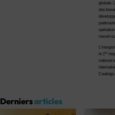
globale. 
des besoi
développe
partenaire
opérationn
nouvel ou
L’inaugur
er
le 1
maga
national e
internatio
Coatings 
Derniers
articles