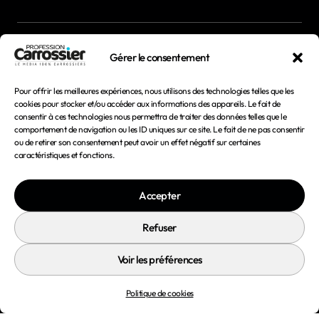
Newsletter
Gérer le consentement
Magazines
Pour offrir les meilleures expériences, nous utilisons des technologies telles que les
cookies pour stocker et/ou accéder aux informations des appareils. Le fait de
consentir à ces technologies nous permettra de traiter des données telles que le
Mentions légales
comportement de navigation ou les ID uniques sur ce site. Le fait de ne pas consentir
ou de retirer son consentement peut avoir un effet négatif sur certaines
Conditions générales d'utilisation
caractéristiques et fonctions.
Conditions générales de vente
Accepter
Politique de confidentialité
Politique de cookies
Refuser
Voir les préférences
Politique de cookies
© 2026 Profession Carrossier - Tous droits réservés