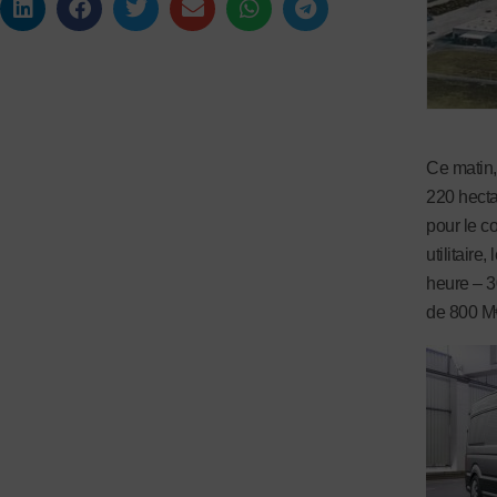
Ce matin,
220 hecta
pour le c
utilitaire
heure – 3
de 800 M