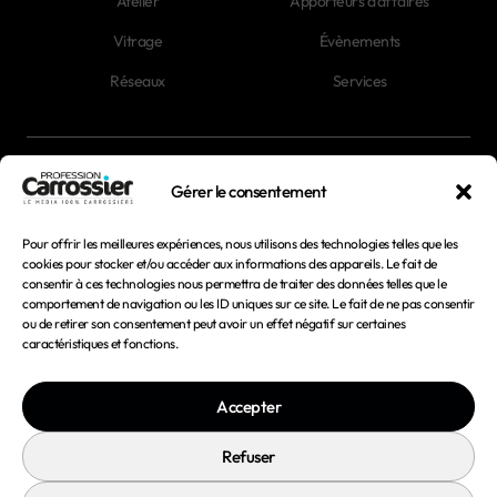
Atelier
Apporteurs d'affaires
Vitrage
Évènements
Réseaux
Services
Newsletter
Gérer le consentement
Magazines
Pour offrir les meilleures expériences, nous utilisons des technologies telles que les
cookies pour stocker et/ou accéder aux informations des appareils. Le fait de
consentir à ces technologies nous permettra de traiter des données telles que le
Mentions légales
comportement de navigation ou les ID uniques sur ce site. Le fait de ne pas consentir
ou de retirer son consentement peut avoir un effet négatif sur certaines
Conditions générales d'utilisation
caractéristiques et fonctions.
Conditions générales de vente
Accepter
Politique de confidentialité
Politique de cookies
Refuser