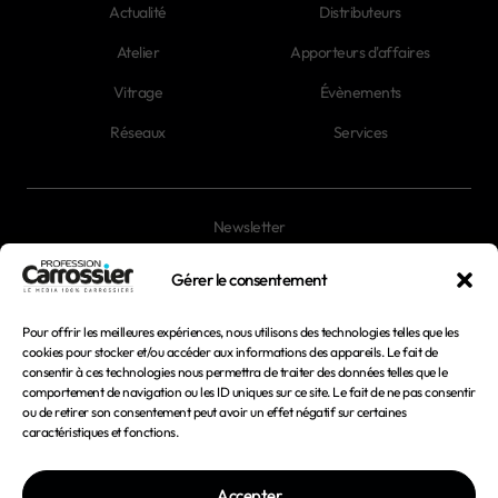
Actualité
Distributeurs
Atelier
Apporteurs d'affaires
Vitrage
Évènements
Réseaux
Services
Newsletter
Magazines
Gérer le consentement
Pour offrir les meilleures expériences, nous utilisons des technologies telles que les
Mentions légales
cookies pour stocker et/ou accéder aux informations des appareils. Le fait de
consentir à ces technologies nous permettra de traiter des données telles que le
Conditions générales d'utilisation
comportement de navigation ou les ID uniques sur ce site. Le fait de ne pas consentir
ou de retirer son consentement peut avoir un effet négatif sur certaines
Conditions générales de vente
caractéristiques et fonctions.
Politique de confidentialité
Accepter