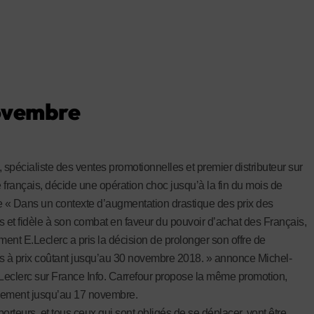
novembre
, spécialiste des ventes promotionnelles et premier distributeur sur
 français, décide une opération choc jusqu’à la fin du mois de
« Dans un contexte d’augmentation drastique des prix des
s et fidèle à son combat en faveur du pouvoir d’achat des Français,
ent E.Leclerc a pris la décision de prolonger son offre de
s à prix coûtant jusqu’au 30 novembre 2018. » annonce Michel-
eclerc sur France Info. Carrefour propose la même promotion,
lement jusqu’au 17 novembre.
orteurs, et tous ceux qui sont obligés de se déplacer, vont être