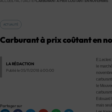
ACCUEIL
>
ACTUALITÉ
>
CARBURANT À PRIX COÛTANT EN NOVEMBRE
ACTUALITÉ
Carburant à prix coûtant en 
E.Leclerc
LA RÉDACTION
le marché
Publié le
05/11/2018
à
00:00
novembre 
carburant
le Mouvem
carburant
Edouard L
mais seu
Partager sur
Les transp