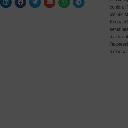
content !
les 684 s
Edouard L
semaines,
d’achat a
l’express
d’étonnant