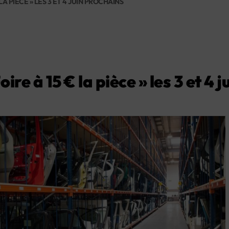
A PIÈCE » LES 3 ET 4 JUIN PROCHAINS
re à 15 € la pièce » les 3 et 4 