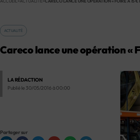
ACCUEIL
>
ACTUALITÉ
>
CARECO LANCE UNE OPÉRATION « FOIRE À 15 € L
ACTUALITÉ
Careco lance une opération « Foi
LA RÉDACTION
Publié le
30/05/2016
à
00:00
Partager sur