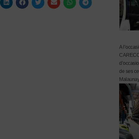
A l’occa
CARECO, 
d’occasio
de ses cen
Malaunay 