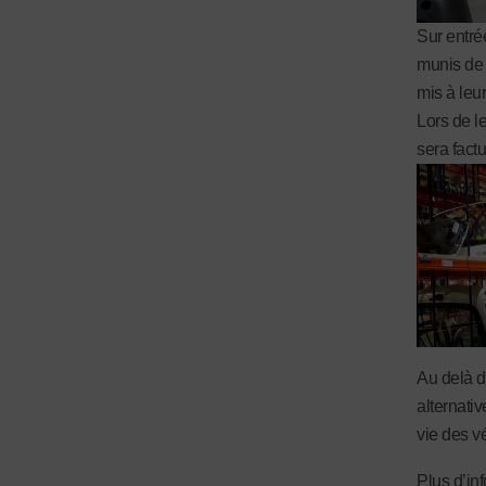
Sur entrée
munis de 
mis à leu
Lors de l
sera fact
Au delà d
alternati
vie des vé
Plus d’in