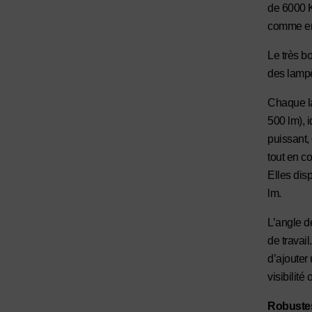
de 6000 K
comme en 
Le très b
des lampes
Chaque la
500 lm), 
puissant,
tout en c
Elles dis
lm.
L’angle d
de travail
d’ajouter
visibilité
Robustes