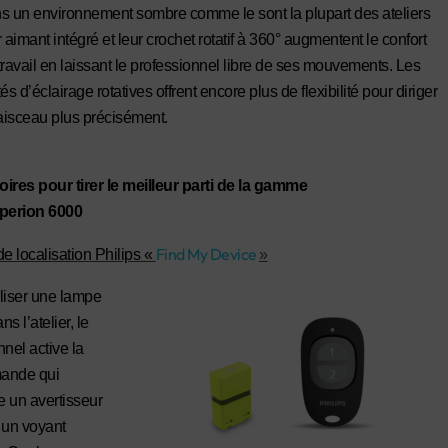
s un environnement sombre comme le sont la plupart des ateliers
r aimant intégré et leur crochet rotatif à 360° augmentent le confort
travail en laissant le professionnel libre de ses mouvements. Les
tés d’éclairage rotatives offrent encore plus de flexibilité pour diriger
faisceau plus précisément.
ires pour tirer le meilleur parti de la gamme
Xperion 6000
Find My Device
e localisation Philips «
»
liser une lampe
s l’atelier, le
nnel active la
ande qui
 un avertisseur
 un voyant