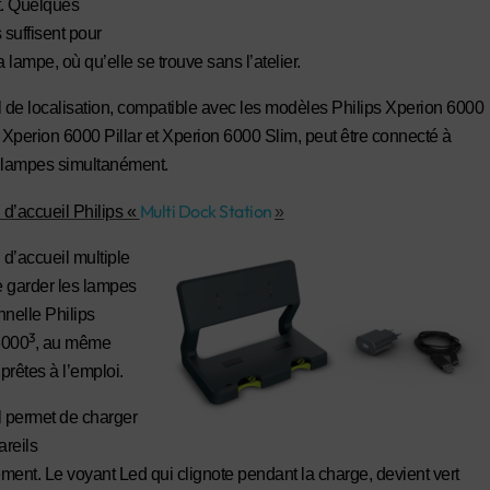
t. Quelques
suffisent pour
a lampe, où qu’elle se trouve sans l’atelier.
l de localisation, compatible avec les modèles Philips Xperion 6000
, Xperion 6000 Pillar et Xperion 6000 Slim, peut être connecté à
s lampes simultanément.
Multi Dock Station
 d’accueil Philips «
»
 d’accueil multiple
 garder les lampes
nnelle Philips
3
6000
, au même
 prêtes à l’emploi.
l permet de charger
reils
ment. Le voyant Led qui clignote pendant la charge, devient vert