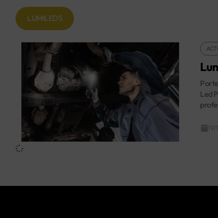
LUMILEDS
ACT
Lum
Porte
Led P
profe
19/