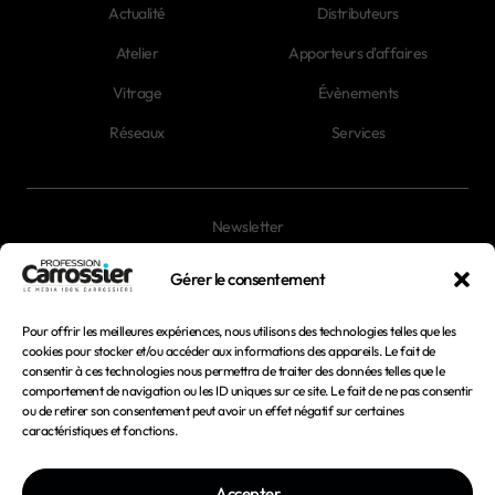
Actualité
Distributeurs
Atelier
Apporteurs d'affaires
Vitrage
Évènements
Réseaux
Services
Newsletter
Magazines
Gérer le consentement
Pour offrir les meilleures expériences, nous utilisons des technologies telles que les
Mentions légales
cookies pour stocker et/ou accéder aux informations des appareils. Le fait de
consentir à ces technologies nous permettra de traiter des données telles que le
Conditions générales d'utilisation
comportement de navigation ou les ID uniques sur ce site. Le fait de ne pas consentir
ou de retirer son consentement peut avoir un effet négatif sur certaines
Conditions générales de vente
caractéristiques et fonctions.
Politique de confidentialité
Accepter