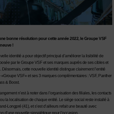
une bonne résolution pour cette année 2022, le Groupe VSF
 neuve !
elle identité a pour objectif principal d’améliorer la lisibilité de
roposée par le Groupe VSF et ses marques auprès de ses cibles et
 Désormais, cette nouvelle identité distingue clairement l’entité
e «Groupe VSF» et ses 3 marques complémentaires : VSF, Panther
ass & Boost.
ngement n’est à noter dans l’organisation des filiales, les contacts
ou la localisation de chaque entité. Le siège social reste installé à
nd-Longpré (41), et s’est d’ailleurs refait une beauté avec
tion d’une nouvelle signalétique pour l’occasion.