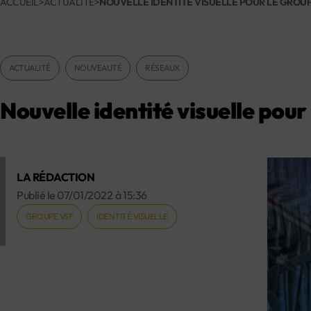
ACCUEIL
>
ACTUALITÉ
>
NOUVELLE IDENTITÉ VISUELLE POUR LE GROUP
ACTUALITÉ
NOUVEAUTÉ
RÉSEAUX
Nouvelle identité visuelle pou
LA RÉDACTION
Publié le
07/01/2022
à
15:36
GROUPE VSF
IDENTITÉ VISUELLE