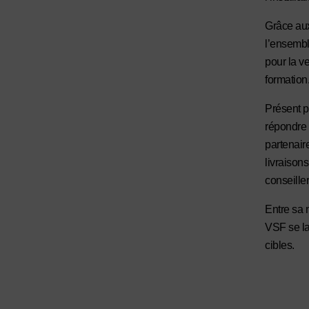
Grâce aux
l’ensembl
pour la v
formation
Présent p
répondre 
partenaire
livraisons
conseille
Entre sa 
VSF se la
cibles.