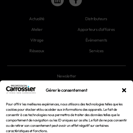
Actualité
Distributeurs
Atelier
Apporteurs d'affaires
Vitrage
Évènements
Réseaux
Services
Newsletter
Magazines
Gérer le consentement
Pour offrir les meilleures expériences, nous utilisons des technologies telles que les
Mentions légales
cookies pour stocker et/ou accéder aux informations des appareils. Le fait de
consentir à ces technologies nous permettra de traiter des données telles que le
Conditions générales d'utilisation
comportement de navigation ou les ID uniques sur ce site. Le fait de ne pas consentir
ou de retirer son consentement peut avoir un effet négatif sur certaines
Conditions générales de vente
caractéristiques et fonctions.