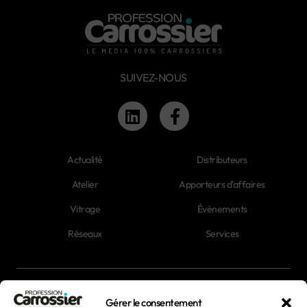
SUIVEZ-NOUS
Actualité
Distributeurs
Atelier
Apporteurs d'affaires
Vitrage
Évènements
Réseaux
Services
Newsletter
Gérer le consentement