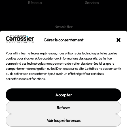
Réseaux
Services
Newsletter
Magazines
Gérer le consentement
Pour offrir les meilleures expériences, nous utilisons des technologies telles que les
Mentions légales
cookies pour stocker et/ou accéder aux informations des appareils. Le fait de
consentir à ces technologies nous permettra de traiter des données telles que le
Conditions générales d'utilisation
comportement de navigation ou les ID uniques sur ce site. Le fait de ne pas consentir
ou de retirer son consentement peut avoir un effet négatif sur certaines
Conditions générales de vente
caractéristiques et fonctions.
Politique de confidentialité
Accepter
Politique de cookies
Refuser
Voir les préférences
© 2026 Profession Carrossier - Tous droits réservés