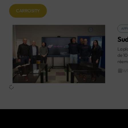
CARROSITY
APP
Sud
La pl
de 10
réemp
16/