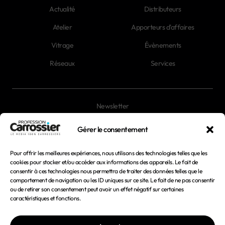
Actualité
Distributeurs
Atelier
Apporteurs d'affaires
Vitrage
Évènements
Réseaux
Services
Newsletter
Magazines
Gérer le consentement
Pour offrir les meilleures expériences, nous utilisons des technologies telles que les
Mentions légales
cookies pour stocker et/ou accéder aux informations des appareils. Le fait de
consentir à ces technologies nous permettra de traiter des données telles que le
Conditions générales d'utilisation
comportement de navigation ou les ID uniques sur ce site. Le fait de ne pas consentir
ou de retirer son consentement peut avoir un effet négatif sur certaines
Conditions générales de vente
caractéristiques et fonctions.
Politique de confidentialité