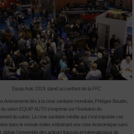
Equip Auto 2019, stand accueillant de la FFC
x évènements liés à la crise sanitaire mondiale, Philippe Baudin,
 du salon EQUIP AUTO s’exprime sur l’évolution du
ement du salon. La crise sanitaire inédite qui s’est imposée ces
mois dans le monde entier, entrainant une crise économique sans
, oblige l’ensemble des acteurs français et internationaux de