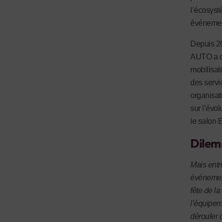
l’écosyst
événement
Depuis 20
AUTO a dé
mobilisat
des servi
organisat
sur l’évol
le salon 
Dilem
Mais entr
événement
fête de l
l’équipem
dérouler 