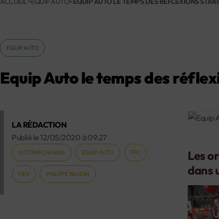
ACCUEIL
>
EQUIP AUTO
>
EQUIP AUTO LE TEMPS DES RÉFLEXIONS STRA
EQUIP AUTO
Equip Auto le temps des réflex
LA RÉDACTION
Publié le
12/05/2020
à
09:27
Les o
AUTOMECHANIKA
EQUIP AUTO
FFC
dans 
FIEV
PHILIPPE BAUDIN