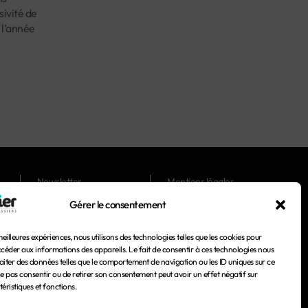
ivité de
 l’année
Newsletter
Mentions légales
Gérer le consentement
Magazines
Conditions générales
d'utilisation
meilleures expériences, nous utilisons des technologies telles que les cookies pour
Conditions générales de
ccéder aux informations des appareils. Le fait de consentir à ces technologies nous
vente
aiter des données telles que le comportement de navigation ou les ID uniques sur ce
 ne pas consentir ou de retirer son consentement peut avoir un effet négatif sur
Politique de confidentialité
éristiques et fonctions.
Politique de cookies