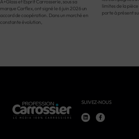
A+Glass et Esprit Carrosserie, sous sa
limites de la pièce
marque Carflex, ont signé le 6 juin 2026 un
porte à présent su
accord de coopération. Dans un marché en
constante évolution,
SUIVEZ-NOUS