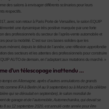
ème des salons à envisager différents scénarios pour leurs
s respectifs.
17, avec son retour à Paris Porte de Versailles, le salon EQUIP
montré une dynamique très positive marquée par une forte
ion des professionnels du secteur de l’après-vente automobile et
ces pour la mobilité. C’est sur ces bases solides que les
eurs mènent, depuis le début de l’année, une réflexion approfondie
ution des secteurs et les attentes des professionnels pour construire
EQUIP AUTO de demain, en l’adaptant aux mutations du marché. »
me d’un télescopage inattendu …
e-temps en Allemagne, après d’autres annulations de grands
s comme IFA à Berlin (4 au 9 septembre) ou à Munich (la célèbre
a bière qui se déroulait en septembre), le salon mondial de
ent de garage et de l’automobile, Automechanika, qui devait se
du 8 au 12 septembre 2020, est annulé cette année pour être