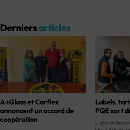
Derniers
articles
A+Glass et Carflex
Labels, tari
annoncent un accord de
PQE sort d
coopération
L’inflation des co
les compagnies d’