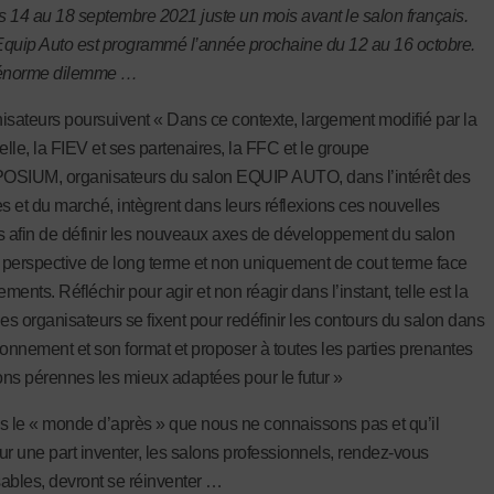
es 14 au 18 septembre 2021 juste un mois avant le salon français.
 Equip Auto est programmé l’année prochaine du 12 au 16 octobre.
 énorme dilemme …
isateurs poursuivent « Dans ce contexte, largement modifié par la
elle, la FIEV et ses partenaires, la FFC et le groupe
IUM, organisateurs du salon EQUIP AUTO, dans l’intérêt des
es et du marché, intègrent dans leurs réflexions ces nouvelles
s afin de définir les nouveaux axes de développement du salon
perspective de long terme et non uniquement de cout terme face
ents. Réfléchir pour agir et non réagir dans l’instant, telle est la
les organisateurs se fixent pour redéfinir les contours du salon dans
ionnement et son format et proposer à toutes les parties prenantes
ions pérennes les mieux adaptées pour le futur »
s le « monde d’après » que nous ne connaissons pas et qu’il
ur une part inventer, les salons professionnels, rendez-vous
ables, devront se réinventer …