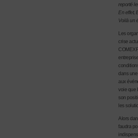
reporté l
En effet,
Voilà un
Les organ
crise actu
COMEXPOS
entrepris
condition
dans une 
aux événem
voie que 
son posit
les solut
Alors dan
faudra po
indispens