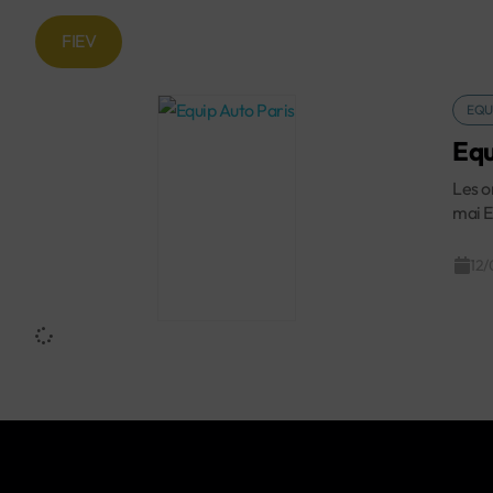
FIEV
EQU
Equ
Les o
mai E
12