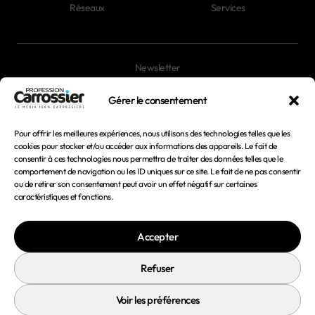
Réseaux
Services
Newsletter
Magazines
Gérer le consentement
Pour offrir les meilleures expériences, nous utilisons des technologies telles que les
Mentions légales
cookies pour stocker et/ou accéder aux informations des appareils. Le fait de
consentir à ces technologies nous permettra de traiter des données telles que le
Conditions générales d'utilisation
comportement de navigation ou les ID uniques sur ce site. Le fait de ne pas consentir
ou de retirer son consentement peut avoir un effet négatif sur certaines
Conditions générales de vente
caractéristiques et fonctions.
Politique de confidentialité
Accepter
Politique de cookies
Refuser
Voir les préférences
© 2026 Profession Carrossier - Tous droits réservés