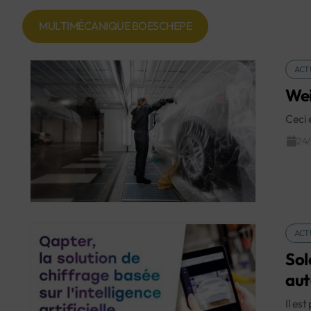
MULTIMÉCANIQUE BOESCHEPE
ACT
Wei
Ceci 
24
ACT
Sol
aut
Il es