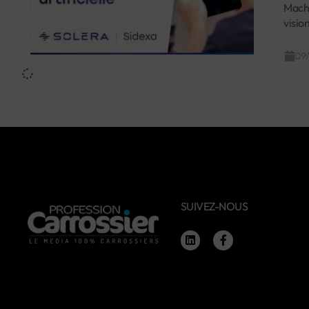
Machi
visio
09
SUIVEZ-NOUS