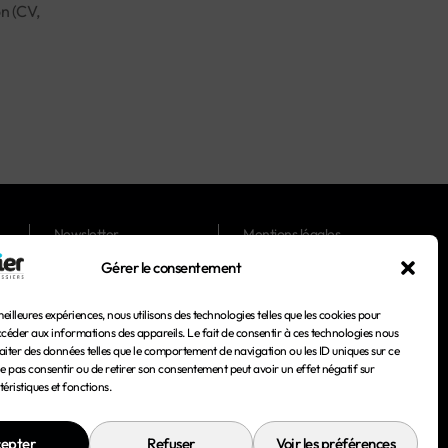
n (CV,
Newsletter
Mentions légales
Gérer le consentement
Magazines
Conditions générales
d'utilisation
meilleures expériences, nous utilisons des technologies telles que les cookies pour
Conditions générales de
ccéder aux informations des appareils. Le fait de consentir à ces technologies nous
vente
aiter des données telles que le comportement de navigation ou les ID uniques sur ce
 ne pas consentir ou de retirer son consentement peut avoir un effet négatif sur
Politique de confidentialité
éristiques et fonctions.
Politique de cookies
epter
Refuser
Voir les préférences