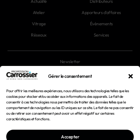
Actualité
Distributeurs
Atelier
Apporteurs d'affaires
Vitrage
Évènements
Réseaux
Services
Newsletter
Magazines
Gérer le consentement
Pour offrir les meilleures expériences, nous utilisons des technologies telles que les
Mentions légales
cookies pour stocker et/ou accéder aux informations des appareils. Le fait de
consentir à ces technologies nous permettra de traiter des données telles que le
Conditions générales d'utilisation
comportement de navigation ou les ID uniques sur ce site. Le fait de ne pas consentir
ou de retirer son consentement peut avoir un effet négatif sur certaines
Conditions générales de vente
caractéristiques et fonctions.
Politique de confidentialité
Accepter
Politique de cookies