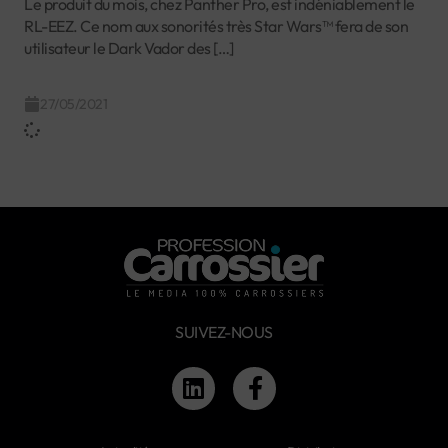
Le produit du mois, chez Panther Pro, est indéniablement le
RL-EEZ. Ce nom aux sonorités très Star Wars™ fera de son
utilisateur le Dark Vador des […]
27/05/2021
SUIVEZ-NOUS