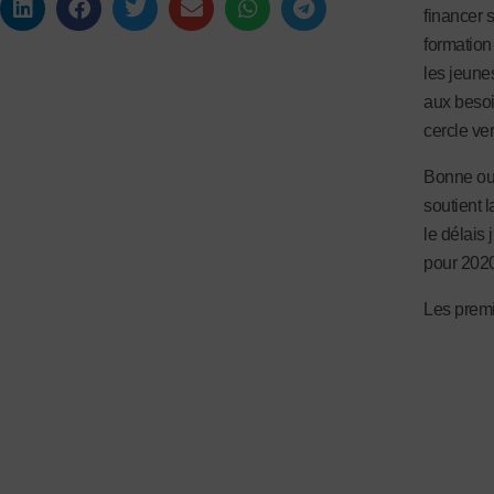
financer 
formation
les jeune
aux besoin
cercle ve
Bonne ou 
soutient l
le délais 
pour 2020
Les premi