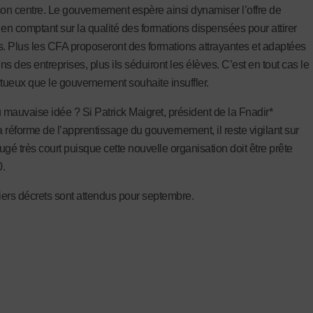
son centre. Le gouvernement espère ainsi dynamiser l’offre de
 en comptant sur la qualité des formations dispensées pour attirer
s. Plus les CFA proposeront des formations attrayantes et adaptées
s des entreprises, plus ils séduiront les élèves. C’est en tout cas le
rtueux que le gouvernement souhaite insuffler.
mauvaise idée ? Si Patrick Maigret, président de la Fnadir*
a réforme de l’apprentissage du gouvernement, il reste vigilant sur
jugé très court puisque cette nouvelle organisation doit être prête
.
ers décrets sont attendus pour septembre.