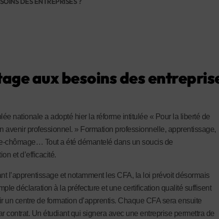
OINS DES ENTREPRISES ?
age aux besoins des entreprise
ée nationale a adopté hier la réforme intitulée « Pour la liberté de
on avenir professionnel. » Formation professionnelle, apprentissage,
e-chômage… Tout a été démantelé dans un soucis de
ion et d’efficacité.
t l’apprentissage et notamment les CFA, la loi prévoit désormais
ple déclaration à la préfecture et une certification qualité suffisent
ir un centre de formation d’apprentis. Chaque CFA sera ensuite
ar contrat. Un étudiant qui signera avec une entreprise permettra de