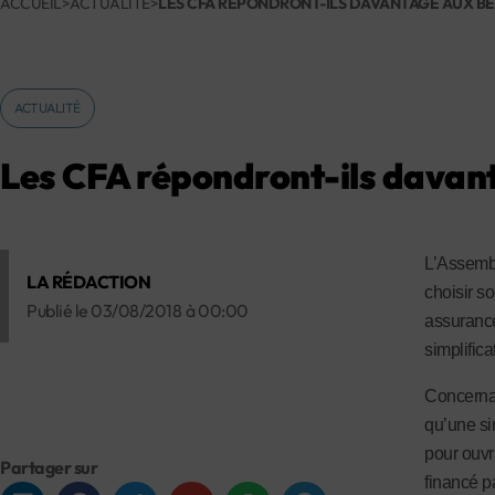
ACCUEIL
>
ACTUALITÉ
>
LES CFA RÉPONDRONT-ILS DAVANTAGE AUX BES
ACTUALITÉ
Les CFA répondront-ils davant
L’Assembl
LA RÉDACTION
choisir s
Publié le
03/08/2018
à
00:00
assuranc
simplificat
Concernan
qu’une sim
pour ouvr
Partager sur
financé p