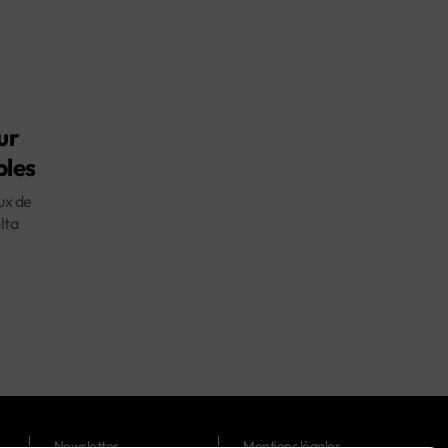
ur
bles
ux de
lta
Newsletter
Mentions légales