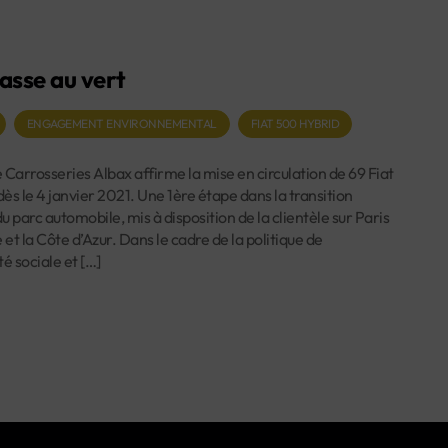
asse au vert
ENGAGEMENT ENVIRONNEMENTAL
FIAT 500 HYBRID
 Carrosseries Albax affirme la mise en circulation de 69 Fiat
ès le 4 janvier 2021. Une 1ère étape dans la transition
u parc automobile, mis à disposition de la clientèle sur Paris
 et la Côte d’Azur. Dans le cadre de la politique de
té sociale et […]