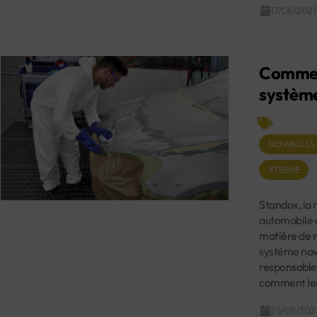
17/08/2021
Commen
systèm
NOUVELLES
XTREME
Standox, la 
automobile 
matière de 
système nov
responsable
comment les 
25/05/202