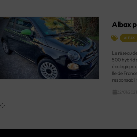
Albax p
ALBAX
Le réseau de
500 hybrid d
écologique d
Ile de France
responsabili
22/01/2021