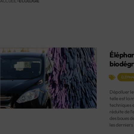
ACCUEIL
>
ECOLOGIE
Éléphan
biodég
ÉLÉPHA
Dépolluer le
telle est la
techniques e
réduite de l
des boues de
les derniers