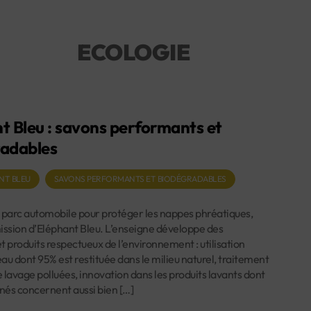
ECOLOGIE
t Bleu : savons performants et
radables
NT BLEU
SAVONS PERFORMANTS ET BIODÉGRADABLES
 parc automobile pour protéger les nappes phréatiques,
 mission d’Eléphant Bleu. L’enseigne développe des
t produits respectueux de l’environnement : utilisation
’eau dont 95% est restituée dans le milieu naturel, traitement
 lavage polluées, innovation dans les produits lavants dont
 nés concernent aussi bien […]