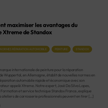
t maximiser les avantages du
e Xtreme de Standox
 NORMES RÉPARATION AUTOMOBILE
PEINTURE
STANDOX
marque internationale de peinture pour la réparation
de Wuppertal, en Allemagne, établit de nouvelles normes en
réparation automobile rapide et économique avec son
ateur appelé Xtreme. Notre expert, José Da Silva Lopes,
 Formation et service technique Standox France, explique
ateliers de carrosserie professionnels peuvent en tirer […]
1