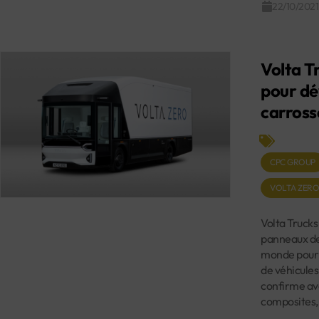
22/10/2021
Volta T
pour dé
carross
CPC GROUP
VOLTA ZER
Volta Trucks
panneaux de 
monde pour l
de véhicules 
confirme avo
composites,