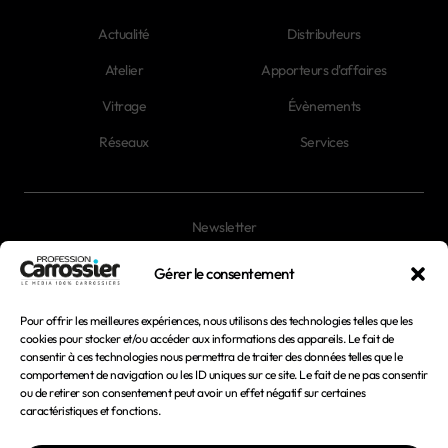
Actualité
Distributeurs
Atelier
Apporteurs d'affaires
Vitrage
Évènements
Réseaux
Services
Newsletter
Magazines
Gérer le consentement
Pour offrir les meilleures expériences, nous utilisons des technologies telles que les
Mentions légales
cookies pour stocker et/ou accéder aux informations des appareils. Le fait de
consentir à ces technologies nous permettra de traiter des données telles que le
Conditions générales d'utilisation
comportement de navigation ou les ID uniques sur ce site. Le fait de ne pas consentir
ou de retirer son consentement peut avoir un effet négatif sur certaines
Conditions générales de vente
caractéristiques et fonctions.
Politique de confidentialité