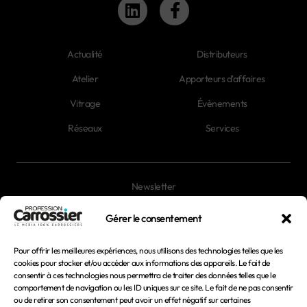
Actualité
Distributeurs
Atelier
Apporteurs d'affaires
Vitrage
Évènements
Réseaux
Services
Newsletter
Magazines
Gérer le consentement
Pour offrir les meilleures expériences, nous utilisons des technologies telles que les
Mentions légales
cookies pour stocker et/ou accéder aux informations des appareils. Le fait de
consentir à ces technologies nous permettra de traiter des données telles que le
Conditions générales d'utilisation
comportement de navigation ou les ID uniques sur ce site. Le fait de ne pas consentir
ou de retirer son consentement peut avoir un effet négatif sur certaines