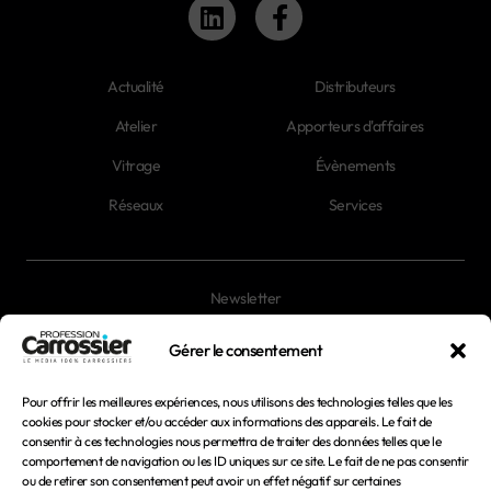
Actualité
Distributeurs
Atelier
Apporteurs d'affaires
Vitrage
Évènements
Réseaux
Services
Newsletter
Magazines
Gérer le consentement
Pour offrir les meilleures expériences, nous utilisons des technologies telles que les
Mentions légales
cookies pour stocker et/ou accéder aux informations des appareils. Le fait de
consentir à ces technologies nous permettra de traiter des données telles que le
Conditions générales d'utilisation
comportement de navigation ou les ID uniques sur ce site. Le fait de ne pas consentir
ou de retirer son consentement peut avoir un effet négatif sur certaines