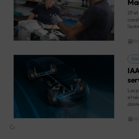
Mar
ZF et
const
l‘ent
19/
ÉQU
IAA
ser
Les p
et né
donné
08