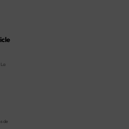
icle
 La
ns de