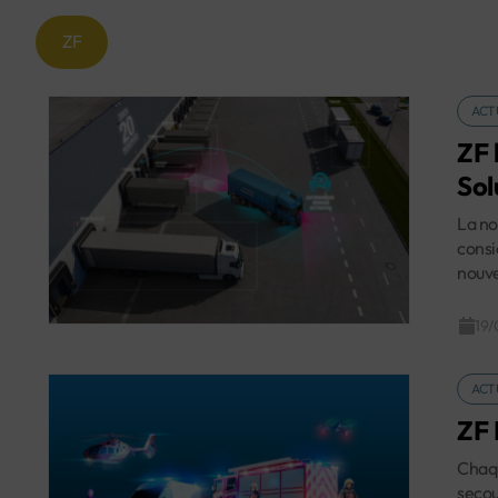
ZF
ACT
ZF 
Sol
La no
consi
nouve
19/
ACT
ZF 
Chaqu
secou