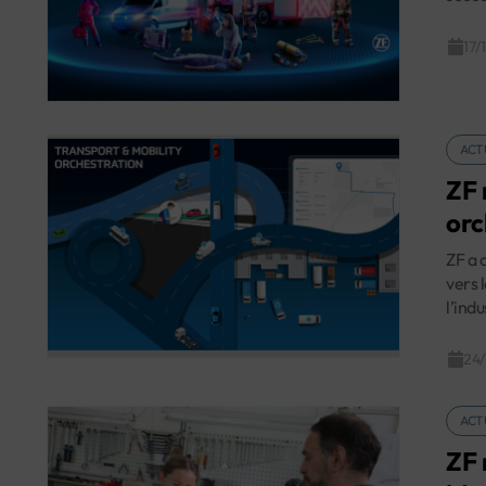
17/
ACT
ZF 
orc
ZF a 
vers 
l’indu
24/
ACT
ZF 