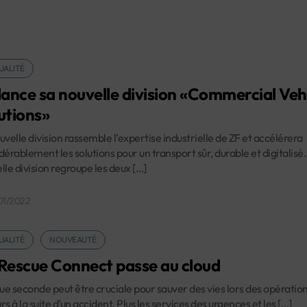
UALITÉ
lance sa nouvelle division «Commercial Veh
utions»
uvelle division rassemble l’expertise industrielle de ZF et accélérera
dérablement les solutions pour un transport sûr, durable et digitalisé.
lle division regroupe les deux […]
01/2022
UALITÉ
NOUVEAUTÉ
Rescue Connect passe au cloud
e seconde peut être cruciale pour sauver des vies lors des opératio
rs à la suite d’un accident. Plus les services des urgences et les […]