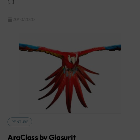
[…]
20/10/2020
PEINTURE
AraClass by Glasurit